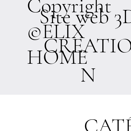
Copyright
Site web 3
©ELIX
CREATI
HOME
N
CAT