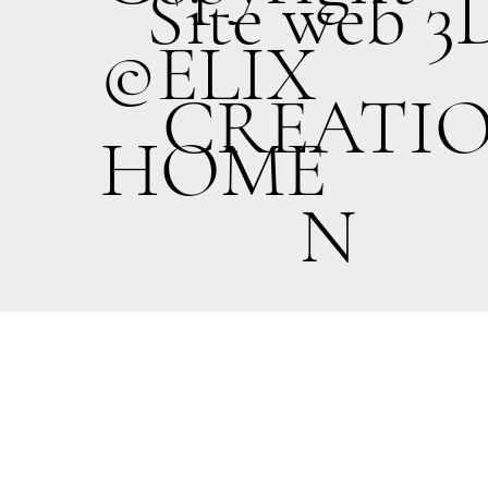
Site web 3
©ELIX
CREATI
HOME
N