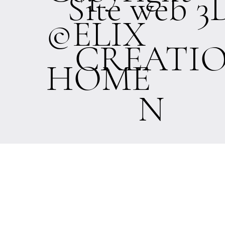
Site web 3
©ELIX
CREATI
HOME
N