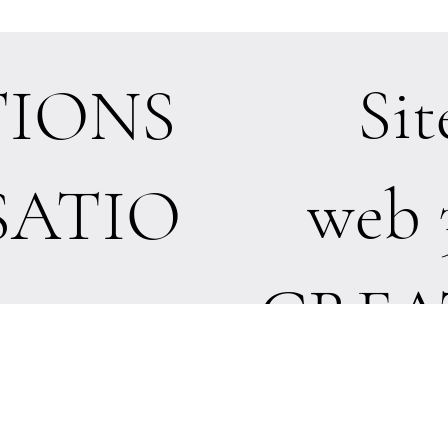
Sit
IONS
web 
SATIO
CREA
N