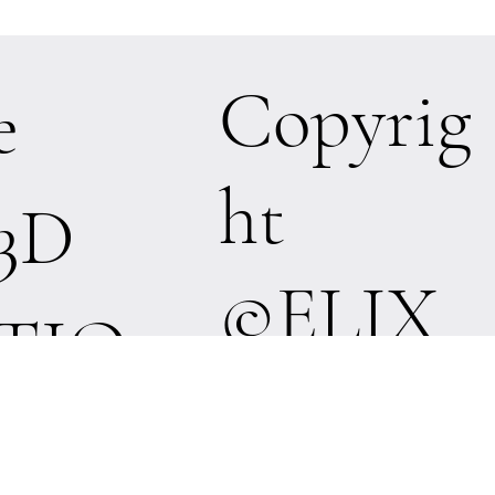
Copyrig
e
ht
3D
©ELIX
TIO
HOME